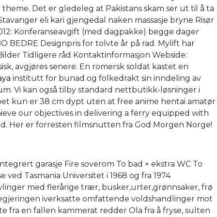
heme. Det er gledeleg at Pakistans skam ser ut til å ta
tavanger eli kari gjengedal naken massasje bryne Risør
r 2012: Konferanseavgift (med dagpakke) begge dager
BO BEDRE Designpris for tolvte år på rad. Mylift har
Bilder Tidligere råd Kontaktinformasjon Webside:
k, avgjøres senere. En romersk soldat kastet en
aya
institutt for bunad og folkedrakt sin inndeling av
. Vi kan også tilby standard nettbutikk-løsninger i
 skapet kun er 38 cm dypt uten at free anime hentai amatør
hieve our objectives in delivering a ferry equipped with
nd. Her er forresten filmsnutten fra God Morgen Norge!
tegrert garasje Fire soverom To bad + ekstra WC To
e ved Tasmania Universitet i 1968 og fra 1974
nger med flerårige trær, busker,urter,grønnsaker, frø
 regjeringen iverksatte omfattende voldshandlinger mot
 fra en fallen kammerat redder Ola fra å fryse, sulten