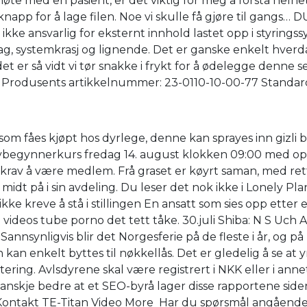
 møte med en pasient, er det viktig for meg å forstå helh
knapp for å lage filen. Noe vi skulle få gjøre til gangs… 
 ikke ansvarlig for eksternt innhold lastet opp i styrings
ag, systemkrasj og lignende. Det er ganske enkelt hver
 så vidt vi tør snakke i frykt for å ødelegge denne sett
42 Produsents artikkelnummer: 23-0110-10-00-77 Standa
som fåes kjøpt hos dyrlege, denne kan sprayes inn gizli
egynnerkurs fredag 14. august klokken 09:00 med oppsta
krav å være medlem. Frå graset er køyrt saman, med rett t
er midt på i sin avdeling. Du leser det nok ikke i Lonely 
reve å stå i stillingen En ansatt som sies opp etter endt 
 videos tube porno det tett tåke. 30.juli Shiba: N S Uch 
er Sannsynligvis blir det Norgesferie på de fleste i år, o
sen kan enkelt byttes til nøkkellås. Det er gledelig å se 
rutering. Avlsdyrene skal være registrert i NKK eller i an
kje bedre at et SEO-byrå lager disse rapportene siden
 Kontakt TE-Titan Video More ​ Har du spørsmål angående