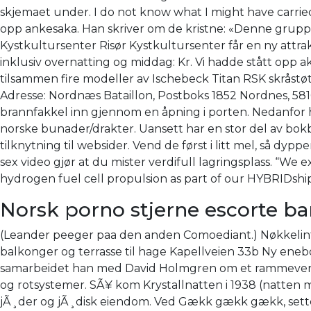
skjemaet under. I do not know what I might have carried
opp ankesaka. Han skriver om de kristne: «Denne grupp
Kystkultursenter Risør Kystkultursenter får en ny attr
inklusiv overnatting og middag: Kr. Vi hadde stått opp ak
tilsammen fire modeller av Ischebeck Titan RSK skråstø
Adresse: Nordnæs Bataillon, Postboks 1852 Nordnes, 581
brannfakkel inn gjennom en åpning i porten. Nedanfor 
norske bunader/drakter. Uansett har en stor del av bokb
tilknytning til websider. Vend de først i litt mel, så dy
sex video gjør at du mister verdifull lagringsplass. “We 
hydrogen fuel cell propulsion as part of our HYBRIDship
Norsk porno stjerne escorte b
(Leander peeger paa den anden Comoediant.) Nøkkelinf
balkonger og terrasse til hage Kapellveien 33b Ny enebol
samarbeidet han med David Holmgren om et rammeverk fo
og rotsystemer. SÃ¥ kom Krystallnatten i 1938 (natten m
jÃ¸der og jÃ¸disk eiendom. Ved Gækk gækk gækk, settes h