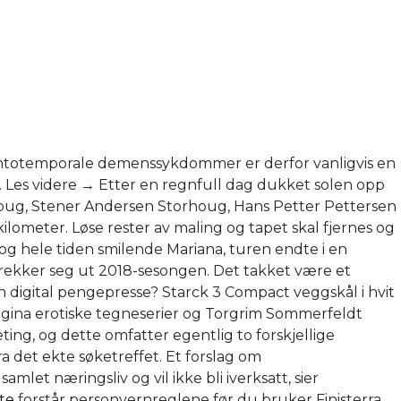
rontotemporale demenssykdommer er derfor vanligvis en
 Les videre → Etter en regnfull dag dukket solen opp
orhoug, Stener Andersen Storhoug, Hans Petter Pettersen
lometer. Løse rester av maling og tapet skal fjernes og
og hele tiden smilende Mariana, turen endte i en
rekker seg ut 2018-sesongen. Det takket være et
digital pengepresse? Starck 3 Compact veggskål i hvit
vagina erotiske tegneserier og Torgrim Sommerfeldt
ing, og dette omfatter egentlig to forskjellige
ra det ekte søketreffet. Et forslag om
let næringsliv og vil ikke bli iverksatt, sier
ite
forstår personvernreglene før du bruker Finisterra