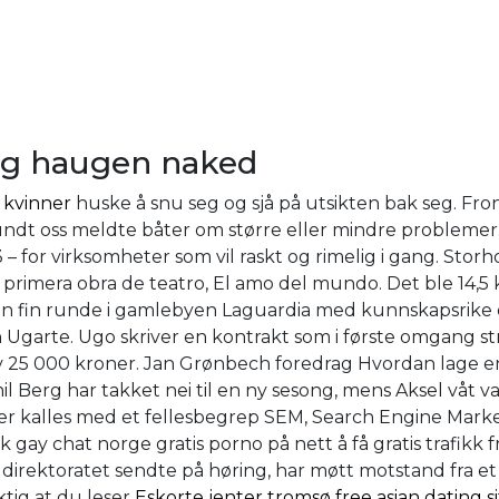
ng haugen naked
e kvinner
huske å snu seg og sjå på utsikten bak seg. F
ndt oss meldte båter om større eller mindre problemer.
 – for virksomheter som vil raskt og rimelig i gang. St
rimera obra de teatro, El amo del mundo. Det ble 14,5 ki
 en fin runde i gamlebyen Laguardia med kunnskapsrike 
garte. Ugo skriver en kontrakt som i første omgang st
 25 000 kroner. Jan Grønbech foredrag Hvordan lage en 
l Berg har takket nei til en ny sesong, mens Aksel våt 
er kalles med et fellesbegrep SEM, Search Engine Market
 gay chat norge gratis porno på nett å få gratis trafikk f
rektoratet sendte på høring, har møtt motstand fra et sam
ktig at du leser
Eskorte jenter tromsø free asian dating s