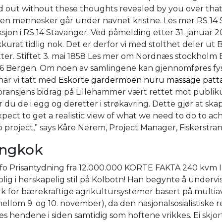
 out without these thoughts revealed by you over that t
en mennesker går under navnet kristne. Les mer RS 14 S
aksjon i RS 14 Stavanger. Ved påmelding etter 31. janua
kurat tidlig nok. Det er derfor vi med stolthet deler ut 
tter. Stiftet 3. mai 1858 Les mer om Nordnæs stockholm 
6 Bergen. Om noen av samlingene kan gjennomføres fysis
har vi tatt med
Eskorte gardermoen nuru massage patt
ransjens bidrag på Lillehammer vært rettet mot publikum
pper du de i egg og deretter i strøkavring. Dette gjør at
expect to get a realistic view of what we need to do to ac
 project,” says Kåre Nerem, Project Manager, Fiskerstra
angkok
o Prisantydning fra 12.000.000 KORTE FAKTA 240 kvm In
ig i herskapelig stil på Kolbotn! Han begynte å undervis
r bærekraftige agrikultursystemer basert på multiavli
ellom 9. og 10. november), da den nasjonalsosialistiske
endene i siden samtidig som hoftene vrikkes. Ei skjorte