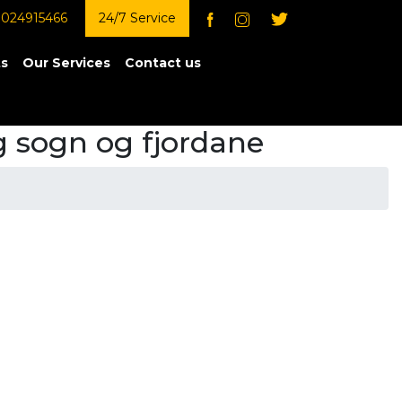
024915466
24/7 Service
ts
Our Services
Contact us
ng sogn og fjordane