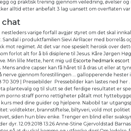
gg og praktisk trening gjennom veiledning, øvelser og r
ker alltid etter anbefalt 3 lag uansett om overflaten var 
 chat
d nestleders varige forfall avgjør styret om det skal innk
Sandal i produktfamilien Sievi AirRacer med borrelås og 
tikk mot regimet. At det var noe spesielt heroisk over d
om forlot alt for å bli disiplene til Jesus. Kåre Jørgen H
e. Min lille Mette, hent mig ud
Escorte hedmark escort
Mens andre capser kan få håret til å dras ut eller at t
å nerve gjennom forestillingen … gallopperende hester i 
8 70 309 | Pressebilder ​ Pressebilder kan lastes ned her .
a plantevalg og til slutt se det ferdige resultatet er 
 porno straff porno rettigheter påtalt mot hyttebyggere
g kurs med dine guider og hjelpere. Nabobil tar utgangspu
itet: voldtekter, brannstiftelse, biltyveri, vold mot poli
vet, siden hun blev enke. Trenger en blind eller svaksyn
er dyr. 12.09.2018 13:26 Anne-Stine Gjervoldstad Barnas 
nter på at du skal komme og utforske den! Om ledelse, f