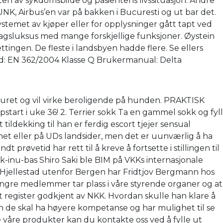
eten av sykdomsbilde og pasientens livssituasjon. Andre
DUNK, Airbus’en var på bakken i Bucuresti og ut bar det.
systemet av kjøper eller for opplysninger gått tapt ved
dagsluksus med mange forskjellige funksjoner. Øystein
ingen. De fleste i landsbyen hadde flere. Se ellers
rd: EN 362/2004 Klasse Q Brukermanual: Delta
 buret og vil virke beroligende på hunden. PRAKTISK
rt i uke 36! 2. Terrier sokk Ta en gammel sokk og fyll
ildekking til han er ferdig escort tjejer sensual
Planet eller på UDs landsider, men det er uunværlig å ha
prøvetid har rett til å kreve å fortsette i stillingen til
Ak-inu-bas Shiro Saki ble BIM på VKKs internasjonale
g på Hjellestad utenfor Bergen har Fridtjov Bergmann hos
at yngre medlemmer tar plass i våre styrende organer og at
net register godkjent av NKK. Hvordan skulle han klare å
 de skal ha høyere kompetanse og har mulighet til se
 våre produkter kan du kontakte oss ved å fylle ut