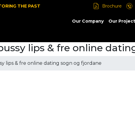
TORING THE PAST
Brochure
Our Company
Our Projec
ussy lips & fre online dati
y lips & fre online dating sogn og fjordane